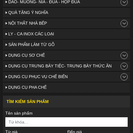
DAO- MUỖNG- NĨA - ĐŨA - HỘP ĐŨA
QUÀ TẶNG Ý NGHĨA
NỘI THẤT NHÀ BẾP
LY - CA INOX CÁC LOẠI
SẢN PHẨM LÀM TỪ GỖ
DỤNG CỤ SƠ CHẾ
DỤNG CỤ TRƯNG BÀY TIỆC- TRƯNG BÀY THỨC ĂN
DỤNG CỤ PHỤC VỤ CHẾ BIẾN
DỤNG CỤ PHA CHẾ
TÌM KIẾM SẢN PHẨM
Tên sản phẩm
Từ giá
Đến giá