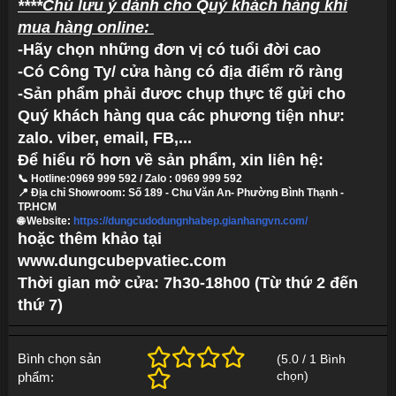
****Chú lưu ý dành cho Quý khách hàng khi
mua hàng online:
-Hãy chọn những đơn vị có tuổi đời cao
-Có Công Ty/ cửa hàng có địa điểm rõ ràng
-Sản phẩm phải đươc chụp thực tế gửi cho
Quý khách hàng qua các phương tiện như:
zalo. viber, email, FB,...
Để hiểu rõ hơn về sản phẩm, xin liên hệ:
📞
Hotline:
0969 999 592 / Zalo : 0969 999 592
📍
Địa chỉ
Showroom: Số 189 - Chu Văn An- Phường Bình Thạnh -
TP.HCM
🌐
Website:
https://dungcudodungnhabep.gianhangvn.com/
hoặc thêm khảo tại
www.dungcubepvatiec.com
Thời gian mở cửa: 7h30-18h00 (Từ thứ 2 đến
thứ 7)
Bình chọn sản
(
5.0
/
1
Bình
chọn
)
phẩm: