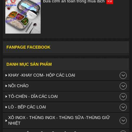
Bữa cơm an toàn trong mùa dịch
KM
FANPAGE FACEBOOK
DANH MỤC SẢN PHẨM
KHAY -KHAY CƠM- HỘP CÁC LOẠI
NỒI CHẢO
TÔ-CHÉN - DĨA CÁC LOẠI
LÒ - BẾP CÁC LOẠI
XÔ INOX - THÙNG INOX - THÙNG SỮA -THÙNG GIỮ
NHIỆT