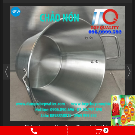
NEW
NEW
Chảo nón inox dùng được tất cả các loại bếp
0
Vui lòng gọi