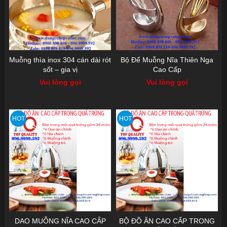
Muỗng thìa inox 304 cán dài rót
Bộ Để Muỗng Nĩa Thiên Nga
sốt – gia vị
Cao Cấp
Vui lòng gọi
Vui lòng gọi
HOT
HOT
DAO MUỖNG NĨA CAO CẤP
BỘ ĐỒ ĂN CAO CẤP TRONG