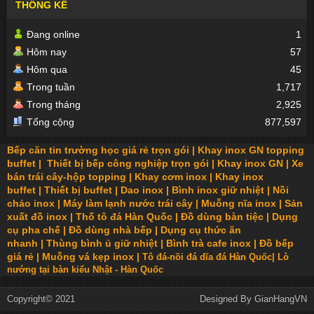
THỐNG KÊ
Đang online
1
Hôm nay
57
Hôm qua
45
Trong tuần
1,717
Trong tháng
2,925
Tổng cộng
877,597
Bếp căn tin trường học giá rẻ trọn gói
|
Khay inox GN topping
buffet
|
Thiết bị bếp công nghiệp trọn gói
|
Khay inox GN
|
Xe
bán trái cây-hộp topping
|
Khay cơm inox
|
Khay inox
buffet
|
Thiết bị buffet
|
Dao inox
|
Bình inox giữ nhiệt
|
Nồi
chảo inox
|
Máy làm lạnh nước trái cây
|
Muỗng nĩa inox
|
Sản
xuất đồ inox
|
Thố tô đá Hàn Quốc
|
Đồ dùng bàn tiệc
|
Dụng
cụ pha chế
|
Đồ dùng nhà bếp
|
Dụng cụ thức ăn
nhanh
|
Thùng bình ủ giữ nhiệt
|
Bình trà cafe inox
|
Đồ bếp
giá rẻ
|
Muỗng vá kẹp inox
|
Tô đá-nồi đá dĩa đá Hàn Quốc
|
Lò
nướng tại bàn kiểu Nhật - Hàn Quốc
Copyright© 2021
Designed By
GianHangVN