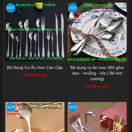
HOT
HOT
Bộ Dụng Cụ Ăn Inox Cao Cấp
Bộ dụng cụ ăn inox 304 gồm
dao - muỗng - nĩa ( Bộ kim
Vui lòng gọi
cương)
Vui lòng gọi
NEW
NEW