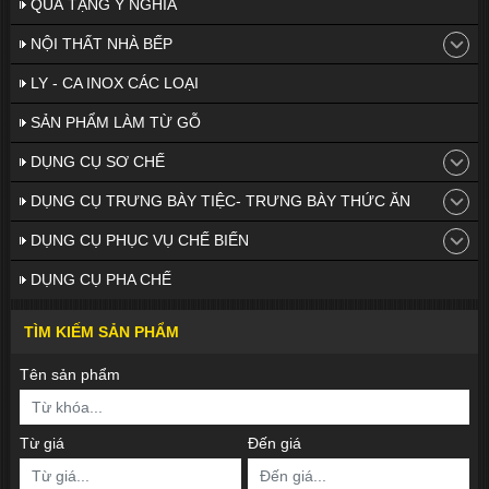
QUÀ TẶNG Ý NGHĨA
NỘI THẤT NHÀ BẾP
LY - CA INOX CÁC LOẠI
SẢN PHẨM LÀM TỪ GỖ
DỤNG CỤ SƠ CHẾ
DỤNG CỤ TRƯNG BÀY TIỆC- TRƯNG BÀY THỨC ĂN
DỤNG CỤ PHỤC VỤ CHẾ BIẾN
DỤNG CỤ PHA CHẾ
TÌM KIẾM SẢN PHẨM
Tên sản phẩm
Từ giá
Đến giá