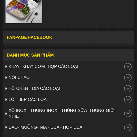
FANPAGE FACEBOOK
DANH MỤC SẢN PHẨM
KHAY -KHAY CƠM- HỘP CÁC LOẠI
NỒI CHẢO
TÔ-CHÉN - DĨA CÁC LOẠI
LÒ - BẾP CÁC LOẠI
XÔ INOX - THÙNG INOX - THÙNG SỮA -THÙNG GIỮ
NHIỆT
DAO- MUỖNG- NĨA - ĐŨA - HỘP ĐŨA