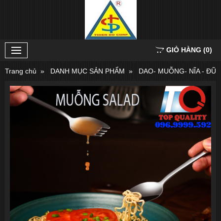
GIỎ HÀNG
(
0
)
Trang chủ
DANH MỤC SẢN PHẨM
DAO- MUỖNG- NĨA - ĐŨA