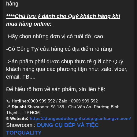
hàng
****Chú lưu ý dành cho Quý khách hàng khi
mua hàng online:
-Hãy chọn những đơn vị có tuổi đời cao
-Có Công Ty/ cửa hàng có địa điểm rõ ràng
-Sản phẩm phải đươc chụp thực tế gửi cho Quý
khách hàng qua các phương tiện như: zalo. viber,
email, FB,...
Để hiểu rõ hơn về sản phẩm, xin liên hệ:
📞
Hotline:
0969 999 592 / Zalo : 0969 999 592
📍
Địa chỉ
Showroom: Số 189 - Chu Văn An- Phường Bình
Thạnh - TP.HCM
🌐
Website:
https://dungcudodungnhabep.gianhangvn.com/
Showroom :
DỤNG CỤ BẾP VÀ TIỆC
TOPQUALITY