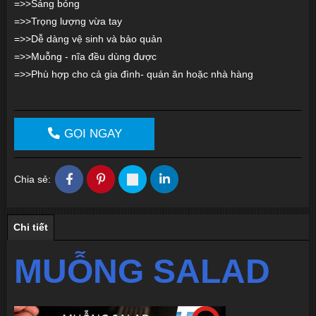
=>>Sáng bóng
=>>Trọng lượng vừa tay
=>>Dễ dàng vệ sinh và bảo quản
=>>Muỗng - nĩa đều dùng được
=>>Phù hợp cho cả gia đình- quán ăn hoặc nhà hàng
GỌI NGAY
Chia sẻ:
Chi tiết
MUỖNG SALAD