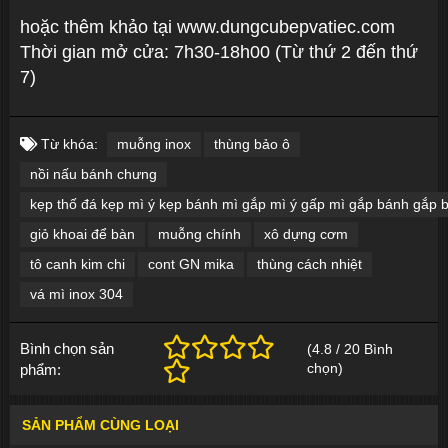
hoặc thêm khảo tại www.dungcubepvatiec.com
Thời gian mở cửa: 7h30-18h00 (Từ thứ 2 đến thứ
7)
Từ khóa:
muỗng inox
thùng bảo ô
nồi nấu bánh chưng
kẹp thố đá kẹp mì ý kẹp bánh mì gắp mì ý gấp mì gắp bánh gắp 
giỏ khoai để bàn
muỗng chính
xô dựng cơm
tô canh kim chi
cont GN mika
thùng cách nhiệt
vá mì inox 304
Bình chọn sản
(
4.8
/
20
Bình
chọn
)
phẩm:
SẢN PHẨM CÙNG LOẠI