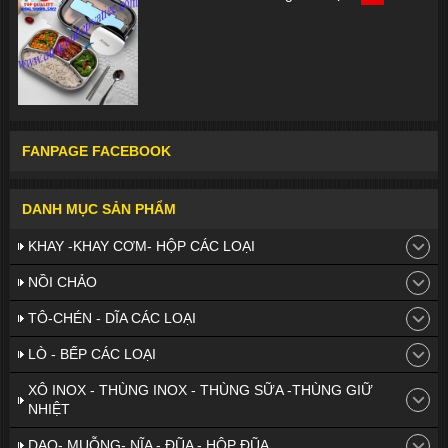
FANPAGE FACEBOOK
DANH MỤC SẢN PHẨM
KHAY -KHAY CƠM- HỘP CÁC LOẠI
NỒI CHẢO
TÔ-CHÉN - DĨA CÁC LOẠI
LÒ - BẾP CÁC LOẠI
XÔ INOX - THÙNG INOX - THÙNG SỮA -THÙNG GIỮ
NHIỆT
DAO- MUỖNG- NĨA - ĐŨA - HỘP ĐŨA