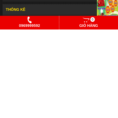
THỐNG KÊ
0
Đang online
1
0969999592
GIỎ HÀNG
Hôm nay
16
Hôm qua
42
Trong tuần
15
Trong tháng
4,294
Tổng cộng
878,966
Bếp căn tin trường học giá rẻ trọn gói
|
Khay inox GN topping
buffet
|
Thiết bị bếp công nghiệp trọn gói
|
Khay inox GN
|
Xe
bán trái cây-hộp topping
|
Khay cơm inox
|
Khay inox
buffet
|
Thiết bị buffet
|
Dao inox
|
Bình inox giữ nhiệt
|
Nồi
chảo inox
|
Máy làm lạnh nước trái cây
|
Muỗng nĩa inox
|
Sản
xuất đồ inox
|
Thố tô đá Hàn Quốc
|
Đồ dùng bàn tiệc
|
Dụng
cụ pha chế
|
Đồ dùng nhà bếp
|
Dụng cụ thức ăn
nhanh
|
Thùng bình ủ giữ nhiệt
|
Bình trà cafe inox
|
Đồ bếp
giá rẻ
|
Muỗng vá kẹp inox
|
Tô đá-nồi đá dĩa đá Hàn Quốc
|
Lò
nướng tại bàn kiểu Nhật - Hàn Quốc