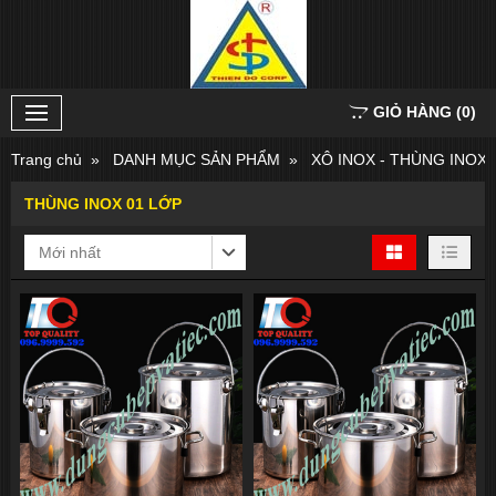
GIỎ HÀNG
(
0
)
Trang chủ
DANH MỤC SẢN PHẨM
XÔ INOX - THÙNG INOX
THÙNG INOX 01 LỚP
Mới nhất