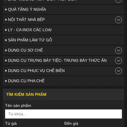
QUÀ TẶNG Ý NGHĨA
NỘI THẤT NHÀ BẾP
LY - CA INOX CÁC LOẠI
SẢN PHẨM LÀM TỪ GỖ
DỤNG CỤ SƠ CHẾ
DỤNG CỤ TRƯNG BÀY TIỆC- TRƯNG BÀY THỨC ĂN
DỤNG CỤ PHỤC VỤ CHẾ BIẾN
DỤNG CỤ PHA CHẾ
TÌM KIẾM SẢN PHẨM
Tên sản phẩm
Từ giá
Đến giá