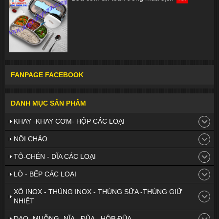
FANPAGE FACEBOOK
DANH MỤC SẢN PHẨM
KHAY -KHAY CƠM- HỘP CÁC LOẠI
NỒI CHẢO
TÔ-CHÉN - DĨA CÁC LOẠI
LÒ - BẾP CÁC LOẠI
XÔ INOX - THÙNG INOX - THÙNG SỮA -THÙNG GIỮ
NHIỆT
DAO- MUỖNG- NĨA - ĐŨA - HỘP ĐŨA