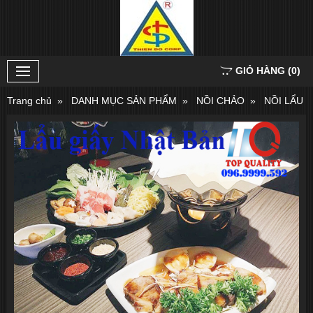
GIỎ HÀNG
(
0
)
Trang chủ
DANH MỤC SẢN PHẨM
NỒI CHẢO
NỒI LẨU 