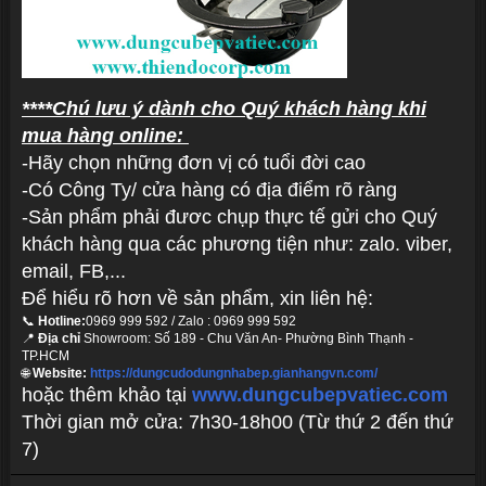
****Chú lưu ý dành cho Quý khách hàng khi
mua hàng online:
-Hãy chọn những đơn vị có tuổi đời cao
-Có Công Ty/ cửa hàng có địa điểm rõ ràng
-Sản phẩm phải đươc chụp thực tế gửi cho Quý
khách hàng qua các phương tiện như: zalo. viber,
email, FB,...
Để hiểu rõ hơn về sản phẩm, xin liên hệ:
📞
Hotline:
0969 999 592 / Zalo : 0969 999 592
📍
Địa chỉ
Showroom: Số 189 - Chu Văn An- Phường Bình Thạnh -
TP.HCM
🌐
Website:
https://dungcudodungnhabep.gianhangvn.com/
hoặc thêm khảo tại
www.dungcubepvatiec.com
Thời gian mở cửa: 7h30-18h00 (Từ thứ 2 đến thứ
7)