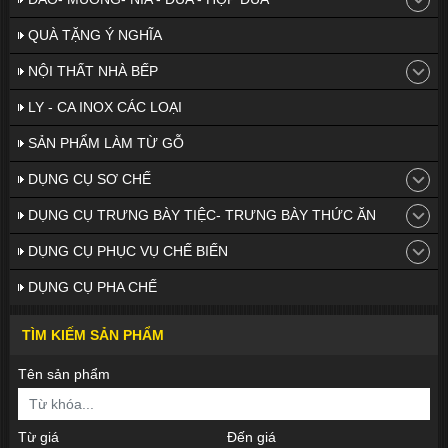
QUÀ TẶNG Ý NGHĨA
NỘI THẤT NHÀ BẾP
LY - CA INOX CÁC LOẠI
SẢN PHẨM LÀM TỪ GỖ
DỤNG CỤ SƠ CHẾ
DỤNG CỤ TRƯNG BÀY TIỆC- TRƯNG BÀY THỨC ĂN
DỤNG CỤ PHỤC VỤ CHẾ BIẾN
DỤNG CỤ PHA CHẾ
TÌM KIẾM SẢN PHẨM
Tên sản phẩm
Từ giá
Đến giá