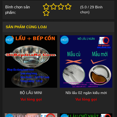
Bình chọn sản
(
5.0
/
29
Bình
chọn
)
phẩm:
SẢN PHẨM CÙNG LOẠI
HOT
HOT
BỘ LẨU MINI
Nồi lẩu 02 ngăn kiểu mới
Vui lòng gọi
Vui lòng gọi