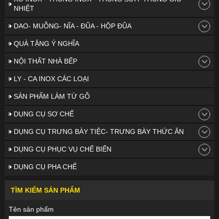
NHIỆT
DAO- MUỖNG- NĨA - ĐŨA - HỘP ĐŨA
QUÀ TẶNG Ý NGHĨA
NỘI THẤT NHÀ BẾP
LY - CA INOX CÁC LOẠI
SẢN PHẨM LÀM TỪ GỖ
DỤNG CỤ SƠ CHẾ
DỤNG CỤ TRƯNG BÀY TIỆC- TRƯNG BÀY THỨC ĂN
DỤNG CỤ PHỤC VỤ CHẾ BIẾN
DỤNG CỤ PHA CHẾ
TÌM KIẾM SẢN PHẨM
Tên sản phẩm