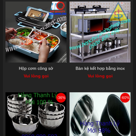
Hộp cơm công sở
Bàn kệ kết hợp bằng inox
Vui lòng gọi
Vui lòng gọi
-36%
-60%