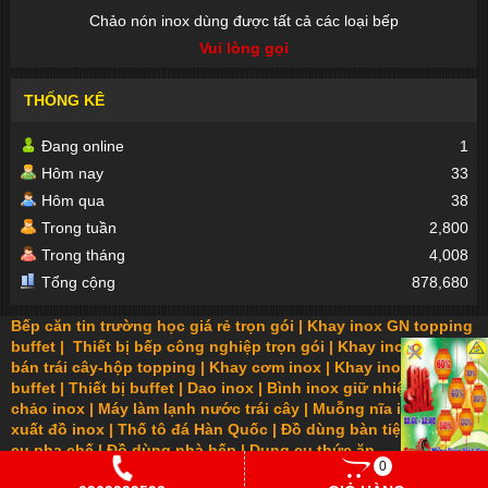
Chảo nón inox dùng được tất cả các loại bếp
Vui lòng gọi
THỐNG KÊ
Đang online
1
Hôm nay
33
Hôm qua
38
Trong tuần
2,800
Trong tháng
4,008
Tổng cộng
878,680
Bếp căn tin trường học giá rẻ trọn gói
|
Khay inox GN topping
buffet
|
Thiết bị bếp công nghiệp trọn gói
|
Khay inox GN
|
Xe
bán trái cây-hộp topping
|
Khay cơm inox
|
Khay inox
buffet
|
Thiết bị buffet
|
Dao inox
|
Bình inox giữ nhiệt
|
Nồi
chảo inox
|
Máy làm lạnh nước trái cây
|
Muỗng nĩa inox
|
Sản
xuất đồ inox
|
Thố tô đá Hàn Quốc
|
Đồ dùng bàn tiệc
|
Dụng
cụ pha chế
|
Đồ dùng nhà bếp
|
Dụng cụ thức ăn
0
nhanh
|
Thùng bình ủ giữ nhiệt
|
Bình trà cafe inox
|
Đồ bếp