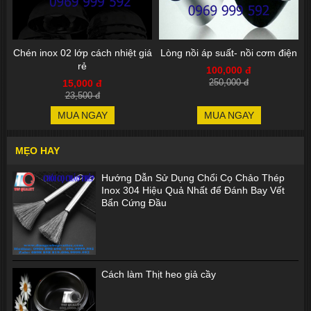
Chén inox 02 lớp cách nhiệt giá
Lòng nồi áp suất- nồi cơm điện
rẻ
100,000 đ
15,000 đ
250,000 đ
23,500 đ
MUA NGAY
MUA NGAY
MẸO HAY
Hướng Dẫn Sử Dụng Chổi Cọ Chảo Thép
Inox 304 Hiệu Quả Nhất để Đánh Bay Vết
Bẩn Cứng Đầu
Cách làm Thịt heo giả cầy