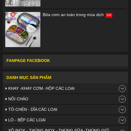
Bữa cơm an toàn trong mùa dịch
KM
FANPAGE FACEBOOK
DANH MỤC SẢN PHẨM
KHAY -KHAY CƠM- HỘP CÁC LOẠI
NỒI CHẢO
TÔ-CHÉN - DĨA CÁC LOẠI
LÒ - BẾP CÁC LOẠI
XÔ INOX - THÙNG INOX - THÙNG SỮA -THÙNG GIỮ