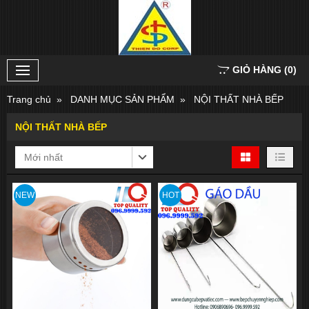
GIỎ HÀNG
(
0
)
Trang chủ
DANH MỤC SẢN PHẨM
NỘI THẤT NHÀ BẾP
NỘI THẤT NHÀ BẾP
Mới nhất
NEW
HOT