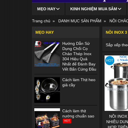
MẸO HAY
KINH NGHIỆM MUA SẮM
Thùng inox 304 1 lớp nắp đậy kín
DÙNG ĐỒ DÙNG BẾP BẰNG GANG SAO CHO HIỄU QUẢ?
Trang chủ
DANH MỤC SẢN PHẨM
NỒI CHẢ
MẸO HAY
NỒI INOX 3
Hướng Dẫn Sử
Sắp xếp the
Dụng Chổi Cọ
Chảo Thép Inox
304 Hiệu Quả
HOT
Nhất để Đánh Bay
Vết Bẩn Cứng Đầu
Cách làm Thịt heo
giả cầy
Cách làm thịt
nướng chuẩn sao
NỒI INOX 
HOT
NHIỀU DUN
HỢP TRÊN