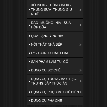
XÔ INOX - THÙNG INOX -
THÙNG SỮA -THÙNG GIỮ
NHIỆT
DAO- MUỖNG- NĨA - ĐŨA -
HỘP ĐŨA
QUÀ TẶNG Ý NGHĨA
NỘI THẤT NHÀ BẾP
LY - CA INOX CÁC LOẠI
SẢN PHẨM LÀM TỪ GỖ
DỤNG CỤ SƠ CHẾ
DỤNG CỤ TRƯNG BÀY TIỆC-
TRƯNG BÀY THỨC ĂN
DỤNG CỤ PHỤC VỤ CHẾ BIẾN
DỤNG CỤ PHA CHẾ