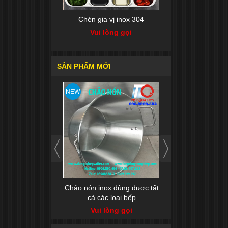
đựng cơm an toàn
Chén gia vị inox 304
HỘP THỰC PHẨM TI
giữ nhiệt
Vui lòng gọi
Vui lòng gọi
ui lòng gọi
SẢN PHẨM MỚI
NEW
NEW
g inox đa năng
Chảo nón inox dùng được tất
Dao lóc thịt - dao l
cả các loại bếp
bằng inox
ui lòng gọi
Vui lòng gọi
Vui lòng gọi