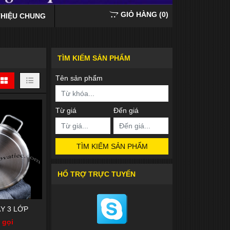
GIỎ HÀNG
(
0
)
THIỆU CHUNG
TÌM KIẾM SẢN PHẨM
Tên sản phẩm
Từ giá
Đến giá
TÌM KIẾM SẢN PHẨM
HỔ TRỢ TRỰC TUYẾN
ÁY 3 LỚP
 gọi