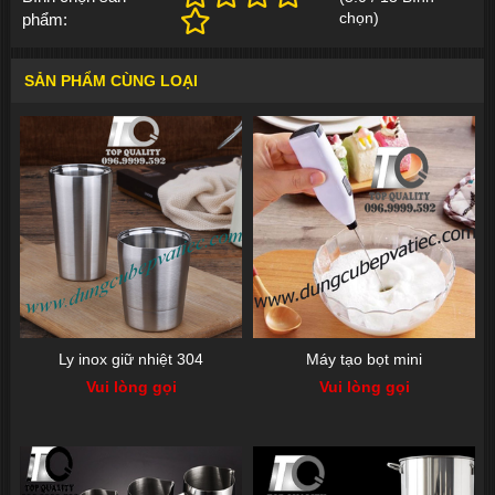
chọn
)
phẩm:
SẢN PHẨM CÙNG LOẠI
Ly inox giữ nhiệt 304
Máy tạo bọt mini
Vui lòng gọi
Vui lòng gọi