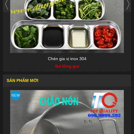
Chén gia vị inox 304
Vui lòng gọi
SẢN PHẨM MỚI
NEW
NEW