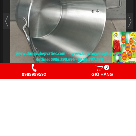
0
0969999592
GIỎ HÀNG
Chảo nón inox dùng được tất cả các loại bếp
Vui lòng gọi
THỐNG KÊ
Đang online
1
Hôm nay
21
Hôm qua
38
Trong tuần
2,697