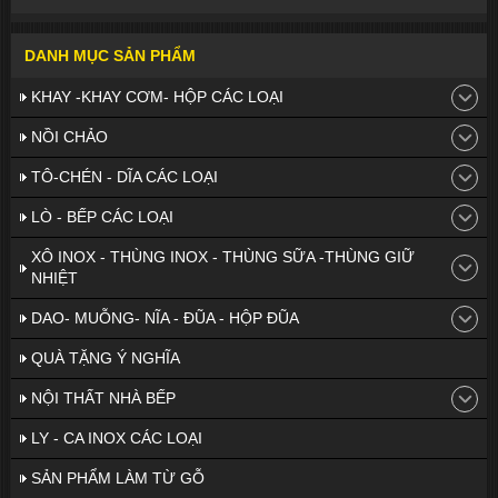
DANH MỤC SẢN PHẨM
KHAY -KHAY CƠM- HỘP CÁC LOẠI
NỒI CHẢO
TÔ-CHÉN - DĨA CÁC LOẠI
LÒ - BẾP CÁC LOẠI
XÔ INOX - THÙNG INOX - THÙNG SỮA -THÙNG GIỮ
NHIỆT
DAO- MUỖNG- NĨA - ĐŨA - HỘP ĐŨA
QUÀ TẶNG Ý NGHĨA
NỘI THẤT NHÀ BẾP
LY - CA INOX CÁC LOẠI
SẢN PHẨM LÀM TỪ GỖ