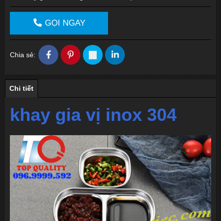
GỌI NGAY
Chia sẻ:
Chi tiết
khay gia vị inox 304